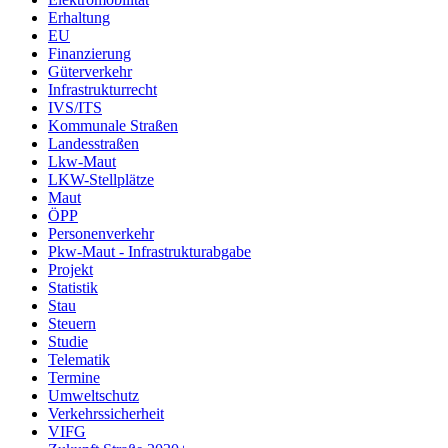
Erhaltung
EU
Finanzierung
Güterverkehr
Infrastrukturrecht
IVS/ITS
Kommunale Straßen
Landesstraßen
Lkw-Maut
LKW-Stellplätze
Maut
ÖPP
Personenverkehr
Pkw-Maut - Infrastrukturabgabe
Projekt
Statistik
Stau
Steuern
Studie
Telematik
Termine
Umweltschutz
Verkehrssicherheit
VIFG