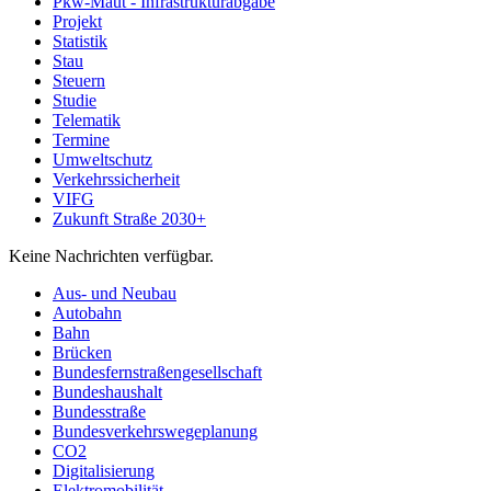
Pkw-Maut - Infrastrukturabgabe
Projekt
Statistik
Stau
Steuern
Studie
Telematik
Termine
Umweltschutz
Verkehrssicherheit
VIFG
Zukunft Straße 2030+
Keine Nachrichten verfügbar.
Aus- und Neubau
Autobahn
Bahn
Brücken
Bundesfernstraßengesellschaft
Bundeshaushalt
Bundesstraße
Bundesverkehrswegeplanung
CO2
Digitalisierung
Elektromobilität