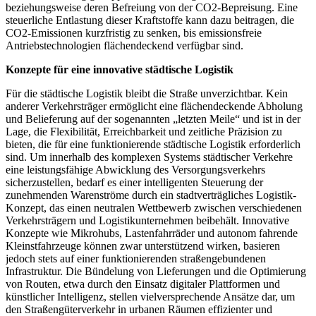
beziehungsweise deren Befreiung von der CO2-Bepreisung. Eine
steuerliche Entlastung dieser Kraftstoffe kann dazu beitragen, die
CO2-Emissionen kurzfristig zu senken, bis emissionsfreie
Antriebstechnologien flächendeckend verfügbar sind.
Konzepte für eine innovative städtische Logistik
Für die städtische Logistik bleibt die Straße unverzichtbar. Kein
anderer Verkehrsträger ermöglicht eine flächendeckende Abholung
und Belieferung auf der sogenannten „letzten Meile“ und ist in der
Lage, die Flexibilität, Erreichbarkeit und zeitliche Präzision zu
bieten, die für eine funktionierende städtische Logistik erforderlich
sind. Um innerhalb des komplexen Systems städtischer Verkehre
eine leistungsfähige Abwicklung des Versorgungsverkehrs
sicherzustellen, bedarf es einer intelligenten Steuerung der
zunehmenden Warenströme durch ein stadtverträgliches Logistik-
Konzept, das einen neutralen Wettbewerb zwischen verschiedenen
Verkehrsträgern und Logistikunternehmen beibehält. Innovative
Konzepte wie Mikrohubs, Lastenfahrräder und autonom fahrende
Kleinstfahrzeuge können zwar unterstützend wirken, basieren
jedoch stets auf einer funktionierenden straßengebundenen
Infrastruktur. Die Bündelung von Lieferungen und die Optimierung
von Routen, etwa durch den Einsatz digitaler Plattformen und
künstlicher Intelligenz, stellen vielversprechende Ansätze dar, um
den Straßengüterverkehr in urbanen Räumen effizienter und