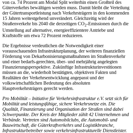
von ca. 74 Prozent am Modal Split weiterhin einen Großteil des
Güterverkehrs bewältigen werden muss. Damit bleibt die Verteilung
der Gütertransportleistung nach Verkehrsträgern in den kommenden
15 Jahren weitestgehend unverändert. Gleichzeitig wird der
Straßenverkehr bis 2040 die derzeitigen CO
-Emissionen durch die
2
Umstellung auf alternative, energieeffizientere Antriebe und
Kraftstoffe um etwa 72 Prozent reduzieren.
Die Ergebnisse verdeutlichen die Notwendigkeit einer
vorausschauenden Infrastrukturplanung, der weiteren finanziellen
Förderung von Dekarbonisierungsmaßnahmen im Straßenverkehr
und einer bedarfs-gerechten, über- und mehrjährig angelegten
Finanzierungsperspektive. Zukünftige Infrastrukturinvestitionen
müssen an die, wiederholt bestätigten, objektiven Fakten und
Realitäten der Verkehrsentwicklung angepasst und der
volkswirtschaftlichen Bedeutung des absoluten
Hauptverkehrsträgers gerecht werden.
Pro Mobilität – Initiative für Verkehrsinfrastruktur e.V. setzt sich für
Mobilität und leistungsfähige, sichere Verkehrsnetze ein. Die
Qualität, Finanzierung und Organisation der Straßen sind dabei
Schwerpunkte. Der Kreis der Mitglieder zählt 42 Unternehmen und
Verbände. Vertreten sind Automobilclubs, die Automobil- und
Bauwirtschaft, die Güterkraftverkehrs und Logistikbranche,
Infrastrukturbetreiber sowie verkehrsinfrastrukturelle Dienstleister.