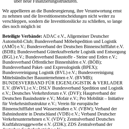
über neue Finanzierungsstrukturen.
Wir appellieren an die Bundesregierung, ihre Verantwortung ernst
zu nehmen und die Investitionsentscheidungen nicht weiter zu
verschleppen, sondern die Investitionslücke zu schließen, so lange
dies noch möglich ist
Beteiligte Verbände:
ADAC e.V., Allgemeiner Deutscher
Automobil-Club; Bundesverband Möbelspedition und Logistik
(AMÖ) e.V.; Bundesverband der Deutschen Binnenschifffahrt e.V.
(BDB); Bundesverband Güterkraftverkehr Logistik und Entsorgung
(BGL) e.V.; Bundesverband Baustoffe - Steine und Erden e.V.;
Bundesverband Öffentlicher Binnenhäfen e.V. (BÖB);
Bundesverband Paket- und Expresslogistik (BPEX);
Bundesvereinigung Logistik (BVL) e.V.; Bundesvereinigung
Mittelständischer Bauunternehmen e.V. (BVMB);
BUNDESVERBAND FÜR EIGENLOGISTIK & VERLADER
E.V. (BWVL) e.V.; DSLV Bundesverband Spedition und Logistik
e.V.; Deutsches Verkehrsforum e.V. (DVF); Hauptverband der
Deutschen Bauindustrie e.V.; Mofair e.V.; Pro Mobilität – Initiative
für Verkehrsinfrastruktur e.V.; Verein für europäische
Binnenschifffahrt und Wasserstraßen e.V. (VBW); Verband der
Bahnindustrie in Deutschland (VDB) e.V.; Verband Deutscher
Verkehrsunternehmen e.V. (VDV); Zentralverband Deutsches
Kraftfahrzeuggewerbe e.V. (ZDK); ZDS Zentralverband der